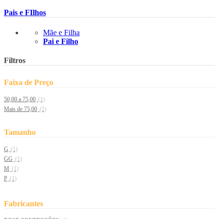
Pais e FIlhos
Mãe e Filha
Pai e Filho
Filtros
Faixa de Preço
50,00 a 75,00
(1)
Mais de 75,00
(1)
Tamanho
G
(1)
GG
(1)
M
(1)
P
(1)
Fabricantes